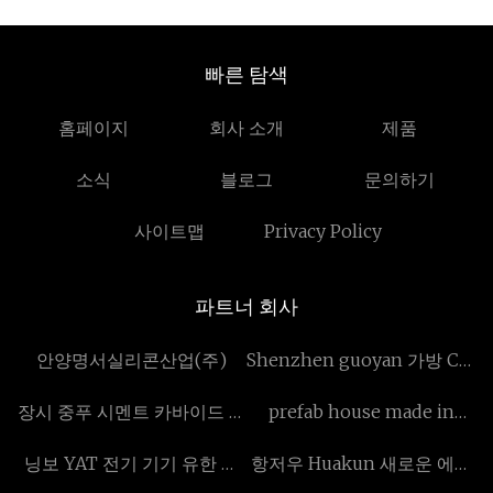
빠른 탐색
홈페이지
회사 소개
제품
소식
블로그
문의하기
사이트맵
Privacy Policy
파트너 회사
안양명서실리콘산업(주)
Shenzhen guoyan 가방 Co.,
주정부
장시 중푸 시멘트 카바이드 주
prefab house made in
식회사
China
닝보 YAT 전기 기기 유한 공
항저우 Huakun 새로운 에너